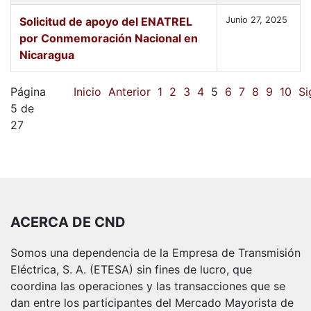
Solicitud de apoyo del ENATREL
Junio 27, 2025
por Conmemoración Nacional en
Nicaragua
Página
Inicio
Anterior
1
2
3
4
5
6
7
8
9
10
Si
5 de
27
ACERCA DE CND
Somos una dependencia de la Empresa de Transmisión
Eléctrica, S. A. (ETESA) sin fines de lucro, que
coordina las operaciones y las transacciones que se
dan entre los participantes del Mercado Mayorista de