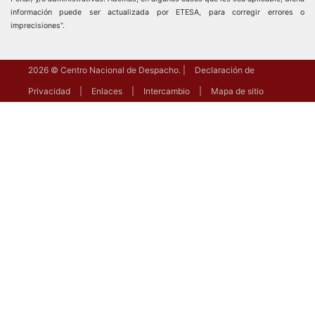
información puede ser actualizada por ETESA, para corregir errores o
imprecisiones”.
2026
© Centro Nacional de Despacho.
Declaración de
Privacidad
Enlaces
Intercambio
Mapa de sitio